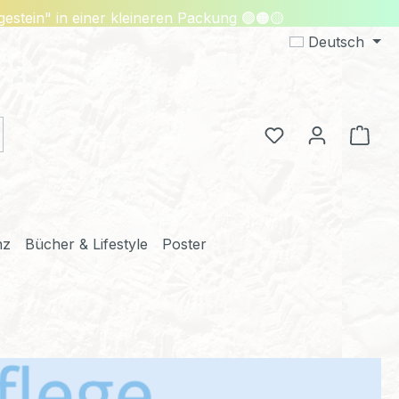
in" in einer kleineren Packung 🟢🟠🟡
Deutsch
Ware
Du hast 0 Produ
nz
Bücher & Lifestyle
Poster