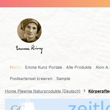
m Hauptinhalt springen
Zur Suche springen
Zur Hauptnavigation springen
Home
Emma Kunz Portale
Alle Produkte
Aion A 
Postkartenset kreieren
Sample
Home Plewnia Naturprodukte (Deutsch)
Körperpfle