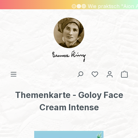
🟡🟠🟢 Wie praktisch "Aion A 
Zum Hauptinhalt springen
Ware
Du hast 0 Produ
Themenkarte - Goloy Face
Cream Intense
Bildergalerie überspringen