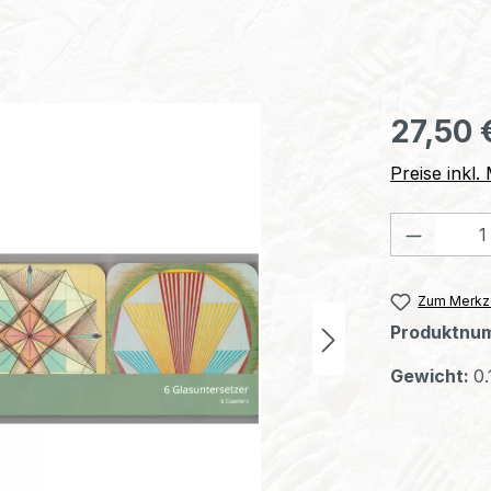
Regulärer Pr
27,50 
Preise inkl
Produkt
Zum Merkze
Produktnu
Gewicht:
0.