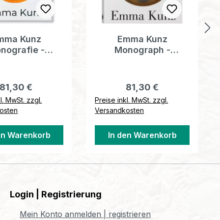
mma Kunz
Emma Kunz
nografie -
Monograph -
sche Version
Englische Version
Regulärer Preis:
Regulärer Preis:
81,30 €
81,30 €
l. MwSt. zzgl.
Preise inkl. MwSt. zzgl.
osten
Versandkosten
en Warenkorb
In den Warenkorb
Login | Registrierung
Mein Konto anmelden | registrieren