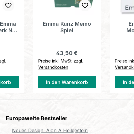
 Emma
Emma Kunz Memo
E
rk Nr.
Spiel
Mo
Deut
er Preis:
Regulärer Preis:
43,50 €
zgl.
Preise inkl. MwSt. zzgl.
Preise ink
Versandkosten
Versandk
nkorb
In den Warenkorb
In d
Europaweite Bestseller
Neues Design: Aion A Heilgestein