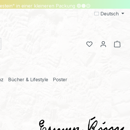
 in einer kleineren Packung 🟢🟠🟡
Deutsch
Ware
Du hast 0 Produ
nz
Bücher & Lifestyle
Poster