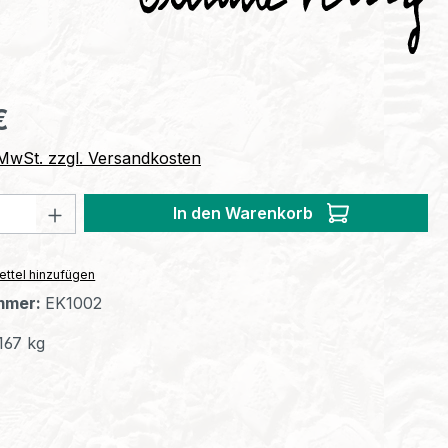
eis:
€
. MwSt. zzgl. Versandkosten
 Anzahl: Gib den gewünschten Wert ein 
In den Warenkorb
ttel hinzufügen
mmer:
EK1002
167 kg