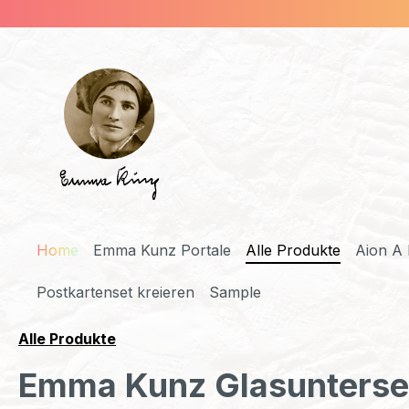
m Hauptinhalt springen
Zur Suche springen
Zur Hauptnavigation springen
Home
Emma Kunz Portale
Alle Produkte
Aion A 
Postkartenset kreieren
Sample
Alle Produkte
Emma Kunz Glasunterse