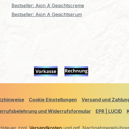
Bestseller: Aion A Gesichtscreme
Bestseller: Aion A Gesichtserum
tzhinweise
Cookie Einstellungen
Versand und Zahlun
errufsbelehrung und Widerrufsformular
EPR | LUCID
rtsteuer zzgl.
Versandkosten
und ggf. Nachnahmegebühren,